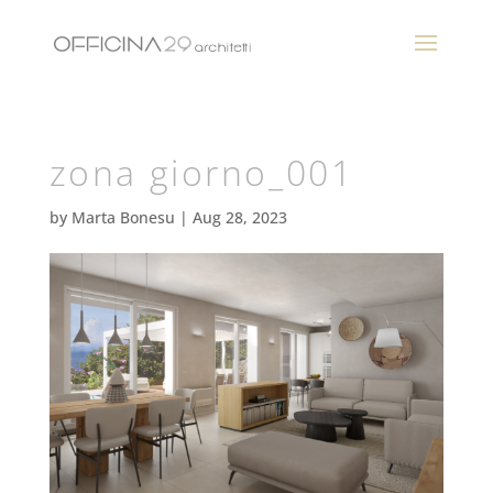
zona giorno_001
by
Marta Bonesu
|
Aug 28, 2023