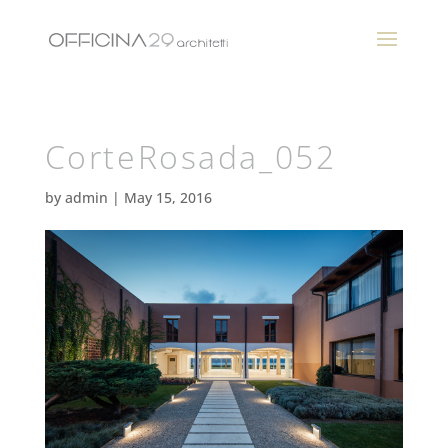
CorteRosada_052
by
admin
|
May 15, 2016