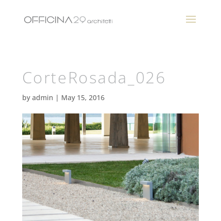
CorteRosada_026
by
admin
|
May 15, 2016