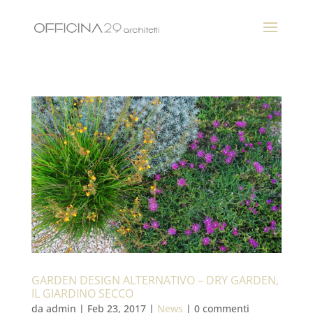
GARDEN DESIGN ALTERNATIVO – DRY GARDEN,
IL GIARDINO SECCO
da
admin
|
Feb 23, 2017
|
News
|
0 commenti