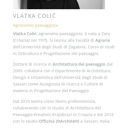
VLATKA COLIĆ
Agronomo paesaggista
Vlatka Coli
ć
, agronomo paesaggista, è nata a Zara
(Croazia) nel 1975. Si laurea alla Facoltà di
Agraria
dell’Università degli Studi di Zagabria, Corso di studi
in Orticoltura e Progettazione del paesaggio.
Dottore di ricerca in
Architettura del paesaggio
dal
2009, collabora con il Dipartimento di Architettura,
Design e Urbanistica dell’Universtà degli Studi di
Sassari come Assegnista di ricerca e Cultore di
materia in Progettazione del Paesaggio.
Dal 2010 lavora come libero professionista,
collaborando con lo studio di Architettura del
Paesaggio Kreativni Krajobrazi in Croazia e dal 2014
con lo studio
Officina 29Architetti
a Sassari, Italia.