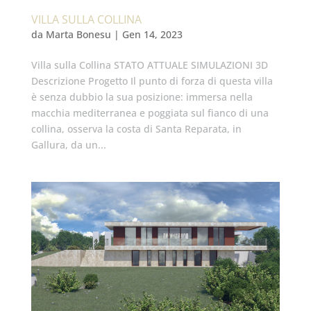
VILLA SULLA COLLINA
da
Marta Bonesu
|
Gen 14, 2023
Villa sulla Collina STATO ATTUALE SIMULAZIONI 3D
Descrizione Progetto Il punto di forza di questa villa
è senza dubbio la sua posizione: immersa nella
macchia mediterranea e poggiata sul fianco di una
collina, osserva la costa di Santa Reparata, in
Gallura, da un...