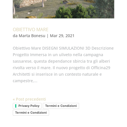
OBIETTIVO MARE
da
Marta Bonesu
|
Mar 29, 2021
Obiettivo Mare DISEGNI SIMULAZIONI 3D Descrizione
Progetto Immersa in un uliveto nella campagna
sassarese, questa dependance sbircia tra gli alberi
rivolta verso il mare. Il nuovo progetto di Officina29
Architetti si inserisce in un contesto naturale e
campestre,...
« Post precedenti
Privacy Policy
Termini e Condizioni
Termini e Condizioni