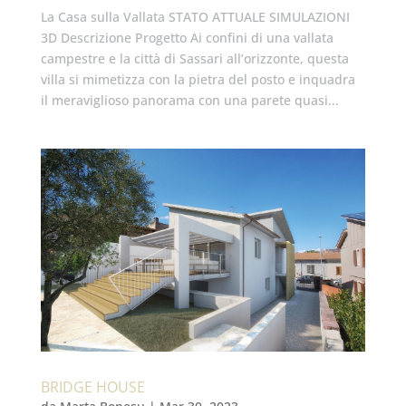
La Casa sulla Vallata STATO ATTUALE SIMULAZIONI
3D Descrizione Progetto Ai confini di una vallata
campestre e la città di Sassari all’orizzonte, questa
villa si mimetizza con la pietra del posto e inquadra
il meraviglioso panorama con una parete quasi...
BRIDGE HOUSE