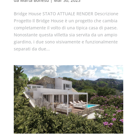
da
Marta Bonesu
|
Mar 30, 2023
Bridge House STATO ATTUALE RENDER Descrizione
Progetto Il Bridge House è un progetto che cambia
completamente il volto di una tipica casa di paese.
Nonostante questa villetta sia servita da un ampio
giardino, i due sono visivamente e funzionalmente
separati da due...