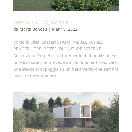
VERSO LA CITTÀ, SASSARI
da
Marta Bonesu
|
Mar 19, 2022
Verso la Città, Sassari STATO INIZIALE SCHIZZI
RENDER – TRE IPOTESI DI FINITURE ESTERNE
Descrizione Progetto Un intervento di demolizione e
ricostruzione che prevede un cambiamento radicale:
una stecca si appoggia su un basamento che sembra
nascere direttamente...