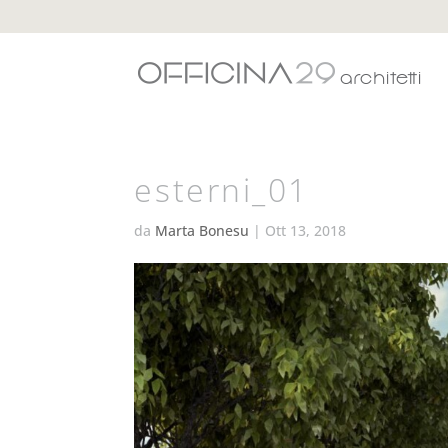
esterni_01
da
Marta Bonesu
|
Ott 13, 2018