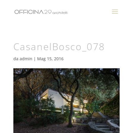
CasanelBosco_078
da
admin
|
Mag 15, 2016