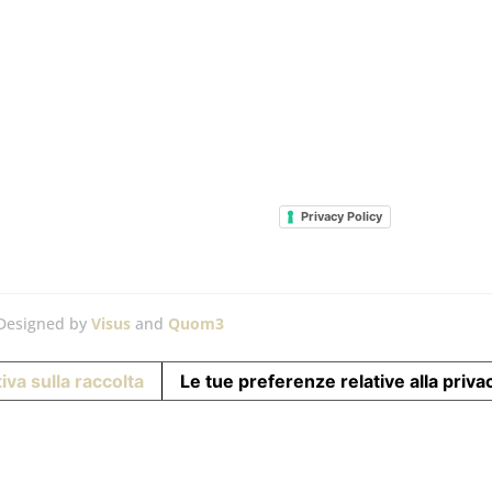
Privacy Policy
 Designed by
Visus
and
Quom3
iva sulla raccolta
Le tue preferenze relative alla priva