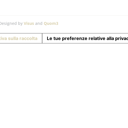
 Designed by
Visus
and
Quom3
iva sulla raccolta
Le tue preferenze relative alla priva